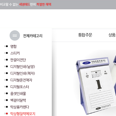
통합주문
상품
명함
스티커
판걸이전단
디지털인쇄(낱장)
디지털인쇄(책자)
디지털윤전책자
디지털포스터
옵셋인쇄물
벽걸이달력
탁상용카렌다
탁상형일력메모지