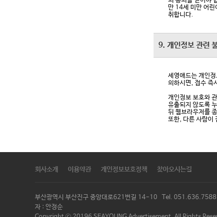
의 동의를 얻어야 
만 14세 미만 어
취합니다.
9. 개인정보 관련 
세영애드는 개인정보
의하시면, 접수 즉
개인정보 보호와 관
유출되지 않도록 누
뒤 웹브라우저를 종
또한, 다른 사람이
회사소개
이용약관
개인정보보호정책
찾아오시는길
부산광역시 부산진구 중앙대로621번길 14-10 Tel. 051.636.75
자 : 안정순
Copyright ⓒ 20196 SEAYOUNG Advertisement. All Rights Rese