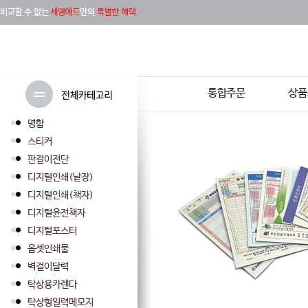
통합주문
상품
명함
스티커
판걸이전단
디지털인쇄(낱장)
디지털인쇄(책자)
디지털윤전책자
디지털포스터
옵셋인쇄물
벽걸이달력
탁상용카렌다
탁상형일력메모지