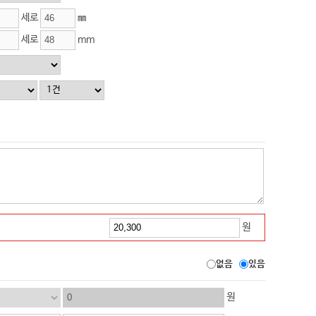
세로
㎜
세로
mm
원
없음
있음
원