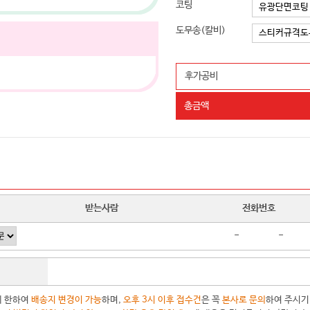
코팅
도무송(칼비)
후가공비
총금액
받는사람
전화번호
-
-
에 한하여
배송지 변경이 가능
하며,
오후 3시 이후 접수건
은 꼭
본사로 문의
하여 주시기