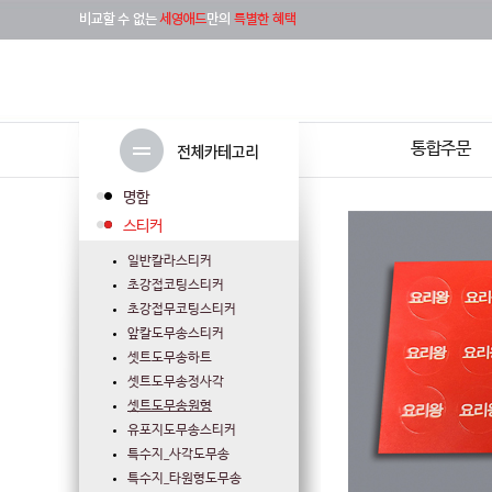
통합주문
명함
스티커
일반칼라스티커
초강접코팅스티커
초강접무코팅스티커
앞칼도무송스티커
셋트도무송하트
셋트도무송정사각
셋트도무송원형
유포지도무송스티커
특수지_사각도무송
특수지_타원형도무송