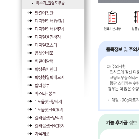
특수지_원형도무송
판걸이전단
디지털인쇄(낱장)
디지털인쇄(책자)
디지털윤전책자
디지털포스터
옵셋인쇄물
벽걸이달력
탁상용카렌다
탁상형일력메모지
칼라봉투
마스타-봉투
1도옵셋-양식지
1도옵셋-NCR지
칼라옵셋-양식지
칼라옵셋-NCR지
자석제품